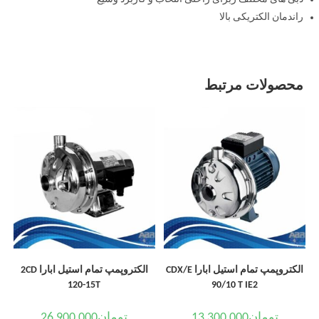
راندمان الکتریکی بالا
محصولات مرتبط
الکتروپمپ تمام استیل ابارا CDX/E
الکتروپمپ تمام استیل ابارا 2CD
120-15T
90/10 T IE2
تومان
13,300,000
تومان
26,900,000