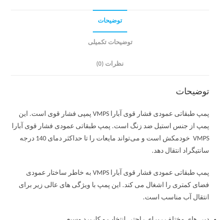
توضیحات
توضیحات تکمیلی
نظرات (0)
توضیحات
پمپ طبقاتی عمودی فشار قوی آبارا VMPS پمپی فشار قوی است. این
پمپ از جنس استیل ضد زنگ است. پمپ طبقاتی عمودی فشار قوی آبارا
VMPS خودمکش است و می‌تواند مایعات را تا حداکثر دمای 140 درجه
سانتیگراد انتقال دهد.
پمپ طبقاتی عمودی فشار قوی آبارا VMPS به خاطر ساختار عمودی
فضای کمتری را اشغال می کند. این پمپ با ویژگی های عالی زیر برای
انتقال آب مناسب است.
دبی های مختلف ربرای راحتی انتخاب و کاربرد وسیع