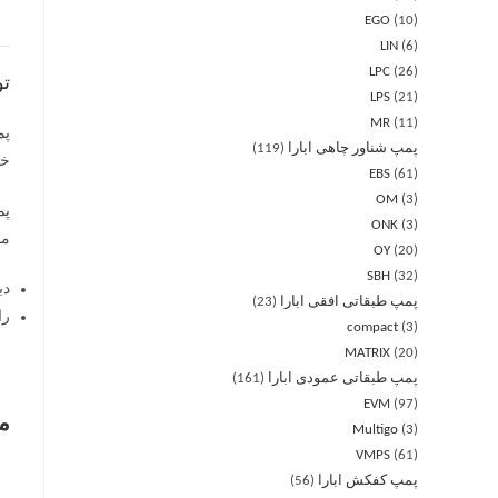
EGO
10
LIN
6
LPC
26
ت
LPS
21
MR
11
پمپ شناور چاهی ابارا
119
خود
EBS
61
OM
3
ONK
3
من
OY
20
SBH
32
دب
پمپ طبقاتی افقی ابارا
23
را
compact
3
MATRIX
20
پمپ طبقاتی عمودی ابارا
161
EVM
97
م
Multigo
3
VMPS
61
پمپ کفکش ابارا
56