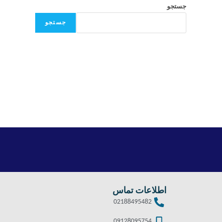
جستجو
جستجو
اطلاعات تماس
02188495482
09128095754