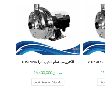
الکتروپمپ تمام استیل ابارا CDM 70/07
26
تومان
16,400,000
ید
افزودن به سبد خرید