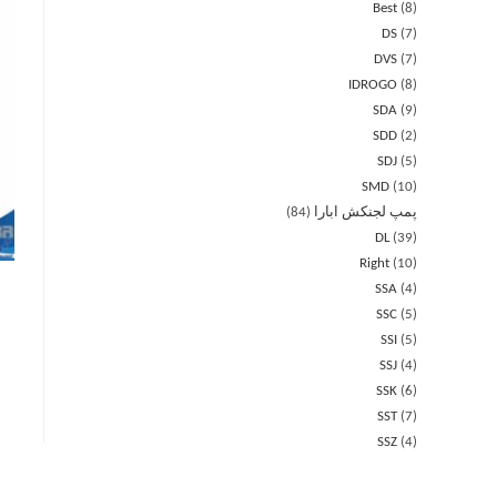
Best
8
DS
7
DVS
7
IDROGO
8
SDA
9
SDD
2
SDJ
5
SMD
10
پمپ لجنکش ابارا
84
DL
39
Right
10
SSA
4
SSC
5
SSI
5
SSJ
4
SSK
6
SST
7
SSZ
4