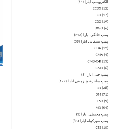
الکتروپمپ ابارا
54
2CDX
12
CD
17
CDX
19
DWO
6
پمپ خانگی ابارا
213
پمپ بشقابی ابارا
35
CDA
12
CMA
4
CMB-C-R
13
CMD
6
پمپ جتی ابارا
3
پمپ سانترفیوژ زمینی ابارا
172
3D
38
3M
71
FSD
9
MD
54
پمپ محیطی ابارا
3
پمپ سیرکوله ابارا
85
CTS
10