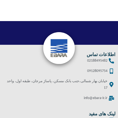
اطلاعات تماس
02188495482
09128095754
خیابان بهار شمالی،جنب بانک مسکن، پاساژ مرجان، طبقه اول، واحد
17
info@ebara-ir.ir
لینک های مفید