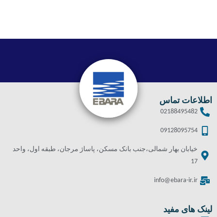
اطلاعات تماس
02188495482
09128095754
خیابان بهار شمالی،جنب بانک مسکن، پاساژ مرجان، طبقه اول، واحد
17
info@ebara-ir.ir
لینک های مفید