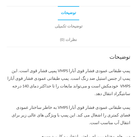
توضیحات
توضیحات تکمیلی
نظرات (0)
توضیحات
پمپ طبقاتی عمودی فشار قوی آبارا VMPS پمپی فشار قوی است. این
پمپ از جنس استیل ضد زنگ است. پمپ طبقاتی عمودی فشار قوی آبارا
VMPS خودمکش است و می‌تواند مایعات را تا حداکثر دمای 140 درجه
سانتیگراد انتقال دهد.
پمپ طبقاتی عمودی فشار قوی آبارا VMPS به خاطر ساختار عمودی
فضای کمتری را اشغال می کند. این پمپ با ویژگی های عالی زیر برای
انتقال آب مناسب است.
دبی های مختلف ربرای راحتی انتخاب و کاربرد وسیع