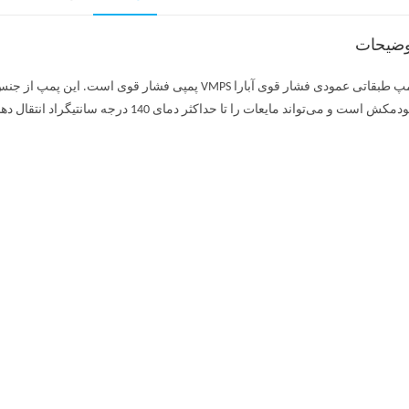
وضیحات
مکش است و می‌تواند مایعات را تا حداکثر دمای 140 درجه سانتیگراد انتقال دهد.
پمپ طبقاتی عمودی فشار قوی آبارا VMPS به خاطر ساختا
اسب است.
ی های مختلف ربرای راحتی انتخاب و کاربرد وسیع
ندمان الکتریکی بالا
حصولات مرتبط