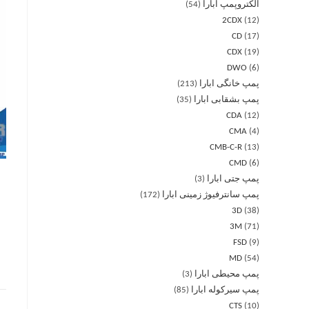
الکتروپمپ ابارا
54
2CDX
12
CD
17
CDX
19
DWO
6
پمپ خانگی ابارا
213
پمپ بشقابی ابارا
35
CDA
12
CMA
4
CMB-C-R
13
CMD
6
پمپ جتی ابارا
3
پمپ سانترفیوژ زمینی ابارا
172
3D
38
3M
71
FSD
9
MD
54
پمپ محیطی ابارا
3
پمپ سیرکوله ابارا
85
CTS
10