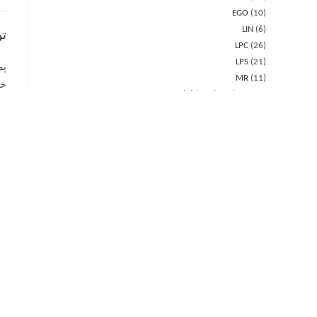
EGO
10
LIN
6
ت
LPC
26
LPS
21
MR
11
خود
پمپ شناور چاهی ابارا
119
EBS
61
OM
3
من
ONK
3
OY
20
دب
SBH
32
را
پمپ طبقاتی افقی ابارا
23
compact
3
MATRIX
20
پمپ طبقاتی عمودی ابارا
161
م
EVM
97
Multigo
3
VMPS
61
پمپ کفکش ابارا
56