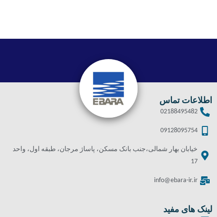
اطلاعات تماس
02188495482
09128095754
خیابان بهار شمالی،جنب بانک مسکن، پاساژ مرجان، طبقه اول، واحد
17
info@ebara-ir.ir
لینک های مفید