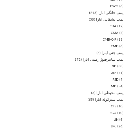
DWO
6
پمپ خانگی ابارا
213
پمپ بشقابی ابارا
35
CDA
12
CMA
4
CMB-C-R
13
CMD
6
پمپ جتی ابارا
3
پمپ سانترفیوژ زمینی ابارا
172
3D
38
3M
71
FSD
9
MD
54
پمپ محیطی ابارا
3
پمپ سیرکوله ابارا
85
CTS
10
EGO
10
LIN
6
LPC
26