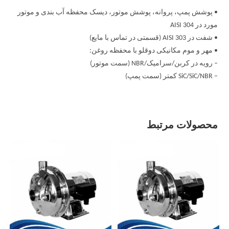
• پوشش پمپ، پروانه، پوشش موتور، دیسک محفظه آب بندی و موتور
مورد در AISI 304
• شفت در AISI 303 (قسمتی در تماس با مایع)
• مهر و موم مکانیکی دوقلو با محفظه روغن:
– رویه در کربن/سرامیک/NBR (سمت موتور)
– SiC/SiC/NBR کمتر (سمت پمپ)
محصولات مرتبط