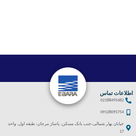
اطلاعات تماس
02188495482
09128095754
خیابان بهار شمالی،جنب بانک مسکن، پاساژ مرجان، طبقه اول، واحد
17