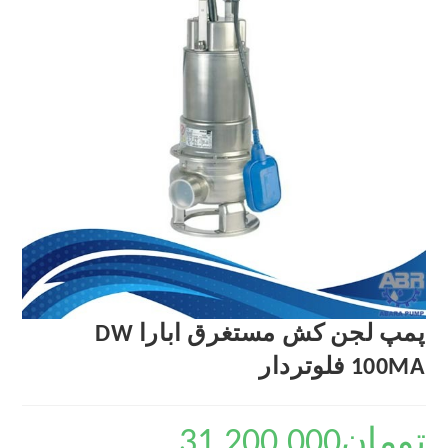
پمپ لجن کش مستغرق ابارا DW
100MA فلوتردار
تومان
31,200,000