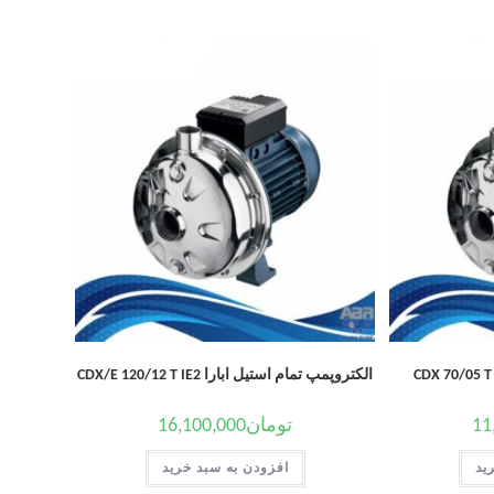
الکتروپمپ تمام استیل ابارا CDX/E 120/12 T IE2
11
تومان
16,100,000
ید
افزودن به سبد خرید