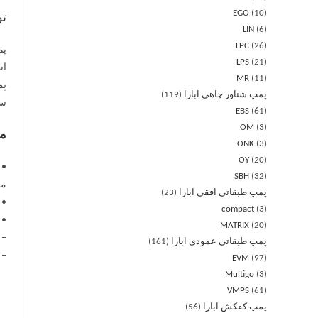
EGO
10
ت
LIN
6
LPC
26
LPS
21
اس
MR
11
پمپ شناور چاهی ابارا
119
سو
EBS
61
OM
3
مو
ONK
3
OY
20
• 
SBH
32
مورد
پمپ طبقاتی افقی ابارا
23
• شفت 
compact
3
• 
MATRIX
20
– ر
پمپ طبقاتی عمودی ابارا
161
– SiC/SiC/NBR کمتر (سمت پم
EVM
97
Multigo
3
VMPS
61
پمپ کفکش ابارا
56