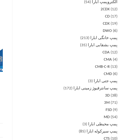
الکتروپمپ ابارا
54
2CDX
12
CD
17
CDX
19
DWO
6
پمپ خانگی ابارا
213
پمپ بشقابی ابارا
35
CDA
12
CMA
4
CMB-C-R
13
CMD
6
پمپ جتی ابارا
3
پمپ سانترفیوژ زمینی ابارا
172
3D
38
3M
71
FSD
9
MD
54
پمپ محیطی ابارا
3
پمپ سیرکوله ابارا
85
CTS
10