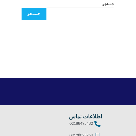
جستجو
جستجو
اطلاعات تماس
02188495482
09128095754