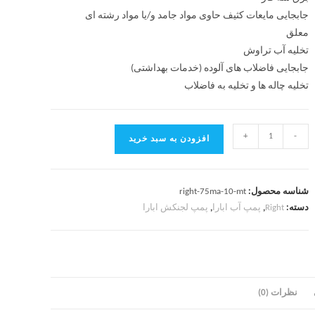
جابجایی مایعات کثیف حاوی مواد جامد و/یا مواد رشته ای
معلق
تخلیه آب تراوش
جابجایی فاضلاب های آلوده (خدمات بهداشتی)
تخلیه چاله ها و تخلیه به فاضلاب
+
-
افزودن به سبد خرید
شناسه محصول:
right-75ma-10-mt
دسته:
Right
,
پمپ آب ابارا
,
پمپ لجنکش ابارا
نظرات (0)