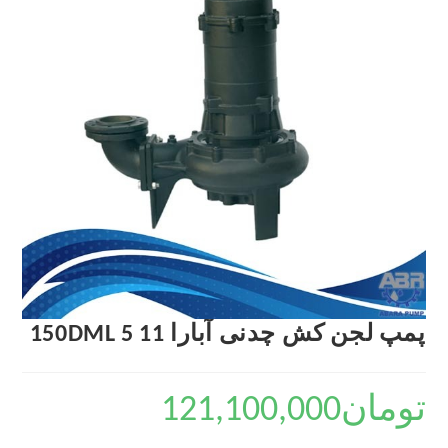
پمپ لجن کش چدنی آبارا 150DML 5 11
تومان
121,100,000