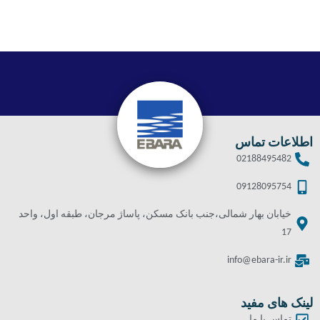
اطلاعات تماس
02188495482
09128095754
خیابان بهار شمالی،جنب بانک مسکن، پاساژ مرجان، طبقه اول، واحد
17
info@ebara-ir.ir
لینک های مفید
تماس با ما