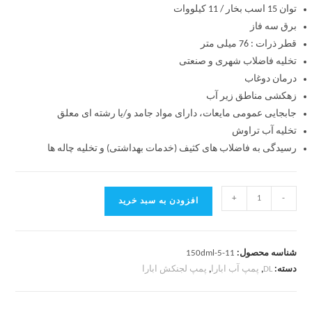
توان 15 اسب بخار / 11 کیلووات
برق سه فاز
قطر ذرات : 76 میلی متر
تخلیه فاضلاب شهری و صنعتی
درمان دوغاب
زهکشی مناطق زیر آب
جابجایی عمومی مایعات، دارای مواد جامد و/یا رشته ای معلق
تخلیه آب تراوش
رسیدگی به فاضلاب های کثیف (خدمات بهداشتی) و تخلیه چاله ها
+
-
افزودن به سبد خرید
شناسه محصول:
150dml-5-11
دسته:
DL
,
پمپ آب ابارا
,
پمپ لجنکش ابارا