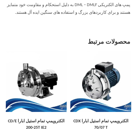
پمپ های الکتریکی DML – DMLF به دلیل استحکام و مقاومت خود متمایز
هستند و برای کاربردهای بزرگ و استفاده های سنگین ایده آل هستند.
محصولات مرتبط
الکتروپمپ تمام استیل ابارا CDX
الکتروپمپ تمام استیل ابارا CD/E
200-25T IE2
70/07 T