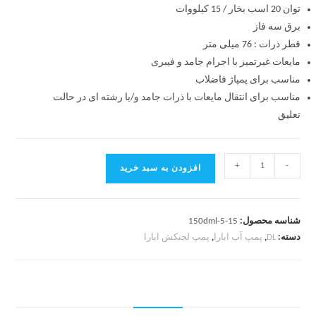
توان 20 اسب بخار / 15 کیلووات
برق سه فاز
قطر ذرات : 76 میلی متر
مایعات غیرتمیز با اجرام جامد و فیبری
مناسب برای پمپاژ فاضلاب
مناسب برای انتقال مایعات با ذرات جامد و/یا رشته ای در حالت
تعلیق
+
-
افزودن به سبد خرید
شناسه محصول:
150dml-5-15
دسته:
DL
,
پمپ آب ابارا
,
پمپ لجنکش ابارا