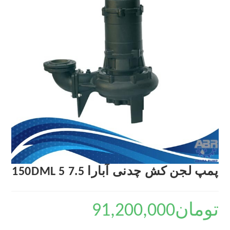
پمپ لجن کش چدنی آبارا 150DML 5 7.5
تومان
91,200,000