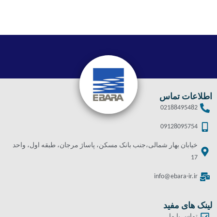
اطلاعات تماس
02188495482
09128095754
خیابان بهار شمالی،جنب بانک مسکن، پاساژ مرجان، طبقه اول، واحد
17
info@ebara-ir.ir
لینک های مفید
تماس با ما