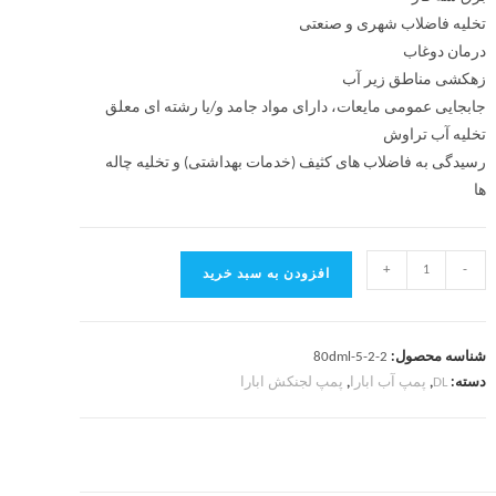
تخلیه فاضلاب شهری و صنعتی
درمان دوغاب
زهکشی مناطق زیر آب
جابجایی عمومی مایعات، دارای مواد جامد و/یا رشته ای معلق
تخلیه آب تراوش
رسیدگی به فاضلاب های کثیف (خدمات بهداشتی) و تخلیه چاله
ها
+
-
افزودن به سبد خرید
شناسه محصول:
80dml-5-2-2
دسته:
DL
,
پمپ آب ابارا
,
پمپ لجنکش ابارا