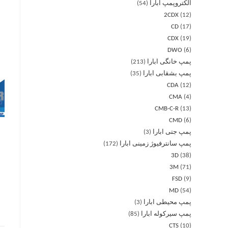
الکتروپمپ ابارا
54
2CDX
12
CD
17
CDX
19
DWO
6
پمپ خانگی ابارا
213
پمپ بشقابی ابارا
35
CDA
12
CMA
4
CMB-C-R
13
CMD
6
پمپ جتی ابارا
3
پمپ سانترفیوژ زمینی ابارا
172
3D
38
3M
71
FSD
9
MD
54
پمپ محیطی ابارا
3
پمپ سیرکوله ابارا
85
CTS
10