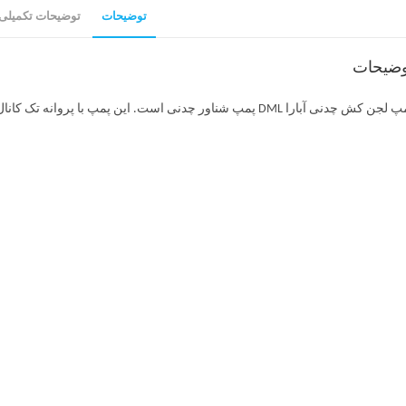
توضیحات
توضیحات تکمیلی
وضیحات
تاسیسات ثابت و متحرک است. پمپ لجن کش چدنی آبارا DML مناسب برای پمپاژ فاضلاب با مواد جامد معلق است.
کاناتپمپ لجن کش چدنی آبارا DML
کان استفاده در تاسیسات ثابت و سیار
وانه تک کاناله
تریکی DML – DMLF به دلیل استحکام و مقاومت خود متمایز هستند و برای کاربردهای بزرگ و استفاده های سنگین ایده آل هستند.
حصولات مرتبط