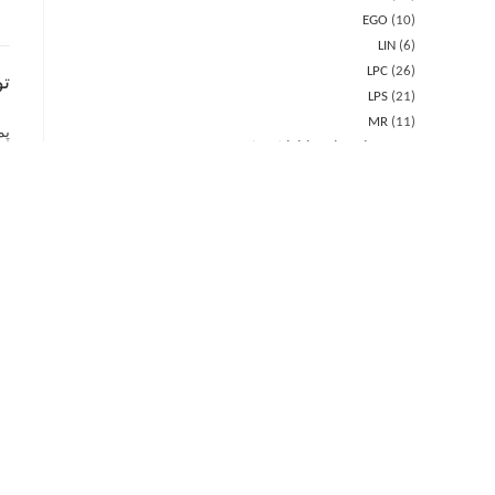
EGO
10
LIN
6
LPC
26
ت
LPS
21
MR
11
پمپ شناور چاهی ابارا
119
در 
EBS
61
OM
3
ام
ONK
3
OY
20
ام
SBH
32
پر
پمپ طبقاتی افقی ابارا
23
پمپ های الک
compact
3
MATRIX
20
پمپ طبقاتی عمودی ابارا
161
EVM
97
م
Multigo
3
VMPS
61
پمپ کفکش ابارا
56