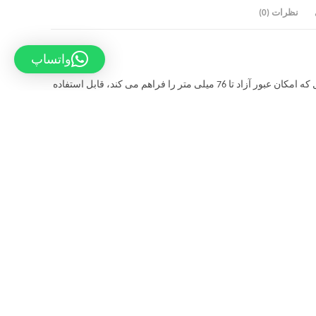
نظرات (0)
واتساپ
پمپ لجن کش چدنی آبارا DML پمپ شناور چدنی است. این پمپ با پروانه تک کانال که امکان عبور آزاد تا 76 میلی متر را فراهم می کند، قابل استفاده