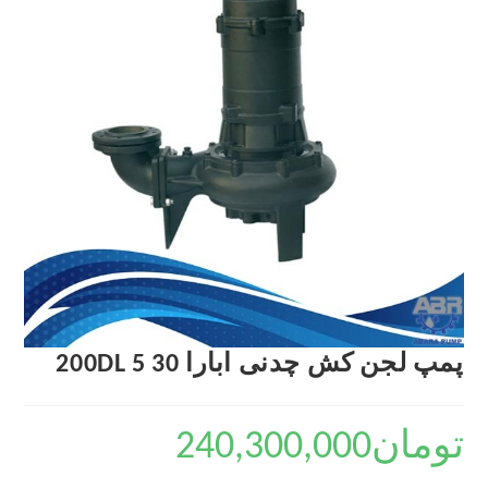
پمپ لجن کش چدنی ابارا 200DL 5 30
تومان
240,300,000