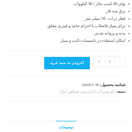
توان 40 اسب بخار / 30 کیلووات
برق سه فاز
قطر ذرات : 76 میلی متر
برای پمپاژ فاضلاب با اجرام جامد و فیبری معلق
بدنه و پروانه چدنی
امکان استفاده در تاسیسات ثابت و سیار
+
-
افزودن به سبد خرید
شناسه محصول:
200dl-5-30
دسته:
DL
,
پمپ آب ابارا
,
پمپ لجنکش ابارا
توضیحات