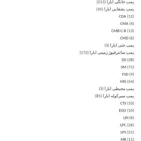
پمپ خانگی ابارا
213
پمپ بشقابی ابارا
35
CDA
12
CMA
4
CMB-C-R
13
CMD
6
پمپ جتی ابارا
3
پمپ سانترفیوژ زمینی ابارا
172
3D
38
3M
71
FSD
9
MD
54
پمپ محیطی ابارا
3
پمپ سیرکوله ابارا
85
CTS
10
EGO
10
LIN
6
LPC
26
LPS
21
MR
11