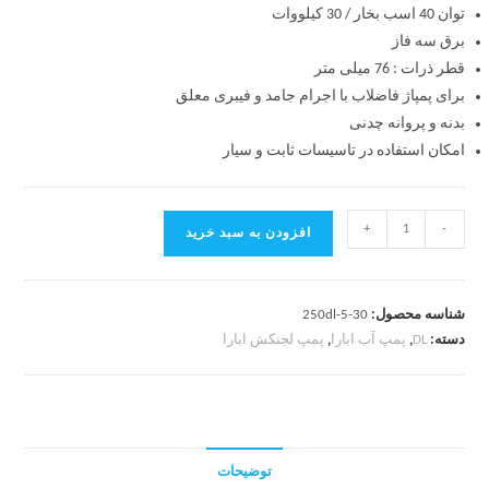
توان 40 اسب بخار / 30 کیلووات
برق سه فاز
قطر ذرات : 76 میلی متر
برای پمپاژ فاضلاب با اجرام جامد و فیبری معلق
بدنه و پروانه چدنی
امکان استفاده در تاسیسات ثابت و سیار
+
-
افزودن به سبد خرید
شناسه محصول:
250dl-5-30
دسته:
DL
,
پمپ آب ابارا
,
پمپ لجنکش ابارا
توضیحات