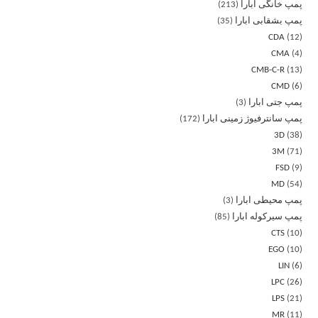
پمپ خانگی ابارا
213
پمپ بشقابی ابارا
35
CDA
12
CMA
4
CMB-C-R
13
CMD
6
پمپ جتی ابارا
3
پمپ سانترفیوژ زمینی ابارا
172
3D
38
3M
71
FSD
9
MD
54
پمپ محیطی ابارا
3
پمپ سیرکوله ابارا
85
CTS
10
EGO
10
LIN
6
LPC
26
LPS
21
MR
11