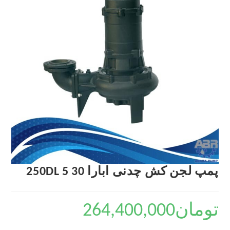
پمپ لجن کش چدنی ابارا 250DL 5 30
تومان
264,400,000