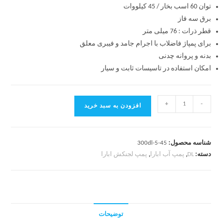
توان 60 اسب بخار / 45 کیلووات
برق سه فاز
قطر ذرات : 76 میلی متر
برای پمپاژ فاضلاب با اجرام جامد و فیبری معلق
بدنه و پروانه چدنی
امکان استفاده در تاسیسات ثابت و سیار
+
-
افزودن به سبد خرید
شناسه محصول:
300dl-5-45
دسته:
DL
,
پمپ آب ابارا
,
پمپ لجنکش ابارا
توضیحات