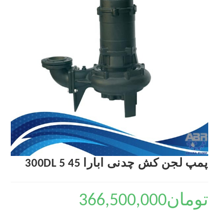
پمپ لجن کش چدنی ابارا 300DL 5 45
تومان
366,500,000