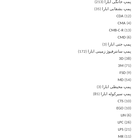
پمپ خانگی ابارا
213
پمپ بشقابی ابارا
35
CDA
12
CMA
4
CMB-C-R
13
CMD
6
پمپ جتی ابارا
3
پمپ سانترفیوژ زمینی ابارا
172
3D
38
3M
71
FSD
9
MD
54
پمپ محیطی ابارا
3
پمپ سیرکوله ابارا
85
CTS
10
EGO
10
LIN
6
LPC
26
LPS
21
MR
11