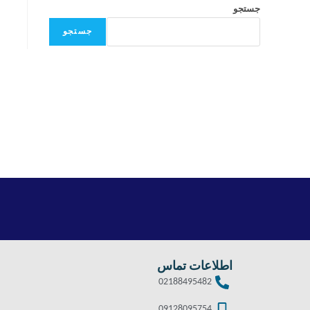
جستجو
جستجو
اطلاعات تماس
02188495482
09128095754