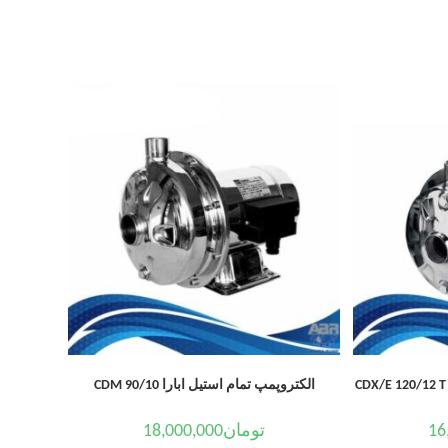
الکتروپمپ تمام استیل ابارا CDM 90/10
16
تومان
18,000,000