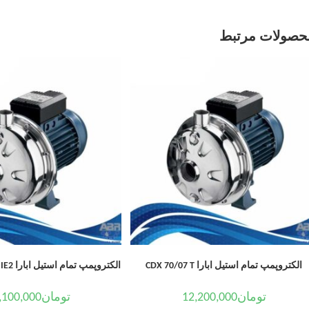
حصولات مرتبط
الکتروپمپ تمام استیل ابارا CDX 70/07 T
الکتروپمپ تمام استیل ابارا CDX/E 120/12 T IE2
تومان
12,200,000
تومان
,100,000