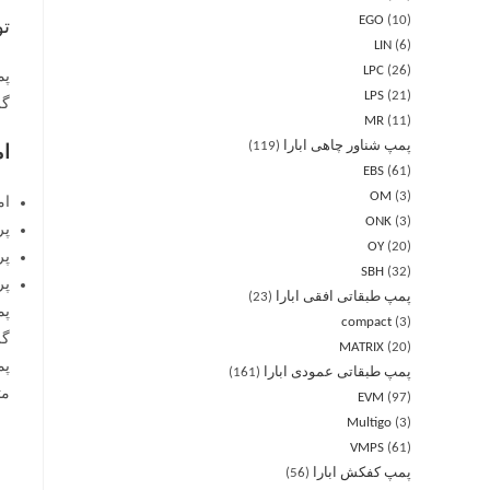
EGO
10
ت
LIN
6
LPC
26
LPS
21
گر
MR
11
پمپ شناور چاهی ابارا
119
ام
EBS
61
OM
3
ام
ONK
3
پر
OY
20
پر
SBH
32
پر
پمپ طبقاتی افقی ابارا
23
compact
3
گر
MATRIX
20
پمپ طبقاتی عمودی ابارا
161
مت
EVM
97
Multigo
3
VMPS
61
پمپ کفکش ابارا
56