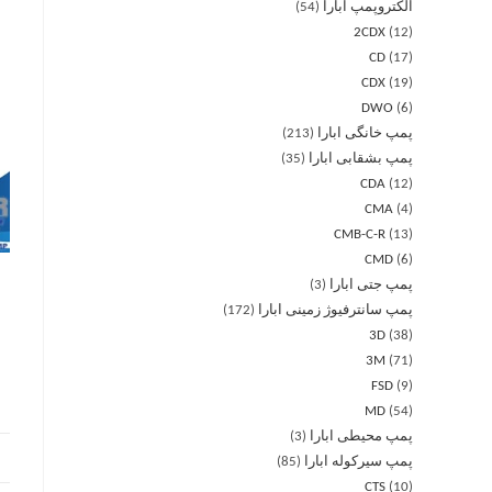
الکتروپمپ ابارا
54
2CDX
12
CD
17
CDX
19
DWO
6
پمپ خانگی ابارا
213
پمپ بشقابی ابارا
35
CDA
12
CMA
4
CMB-C-R
13
CMD
6
پمپ جتی ابارا
3
پمپ سانترفیوژ زمینی ابارا
172
3D
38
3M
71
FSD
9
MD
54
پمپ محیطی ابارا
3
پمپ سیرکوله ابارا
85
CTS
10