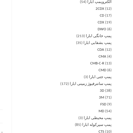
الکتروپمپ ابارا
54
2CDX
12
CD
17
CDX
19
DWO
6
پمپ خانگی ابارا
213
پمپ بشقابی ابارا
35
CDA
12
CMA
4
CMB-C-R
13
CMD
6
پمپ جتی ابارا
3
پمپ سانترفیوژ زمینی ابارا
172
3D
38
3M
71
FSD
9
MD
54
پمپ محیطی ابارا
3
پمپ سیرکوله ابارا
85
CTS
10