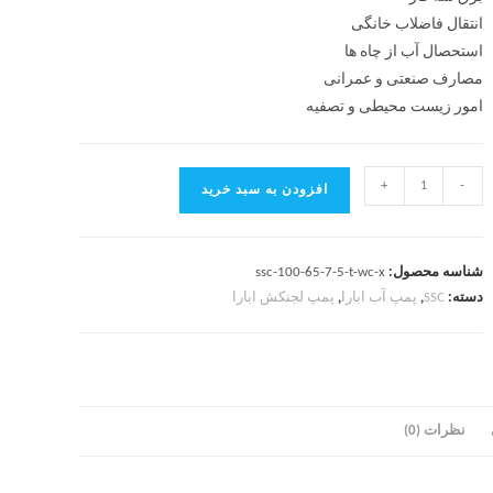
انتقال فاضلاب خانگی
استحصال آب از چاه ها
مصارف صنعتی و عمرانی
امور زیست محیطی و تصفیه
+
-
افزودن به سبد خرید
شناسه محصول:
ssc-100-65-7-5-t-wc-x
دسته:
SSC
,
پمپ آب ابارا
,
پمپ لجنکش ابارا
نظرات (0)