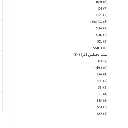
Best
8
DS
7
DVS
7
IDROGO
8
SDA
9
SDD
2
SDJ
5
SMD
10
پمپ لجنکش ابارا
84
DL
39
Right
10
SSA
4
SSC
5
SSI
5
SSJ
4
SSK
6
SST
7
SSZ
4