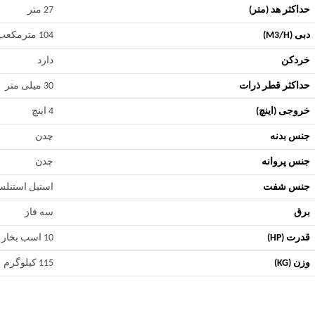
حداکثر هد (متر)
27 متر
دبی (M3/H)
104 مترمکعب بر ساعت
خردکن
دارد
حداکثر قطر ذرات
30 میلی متر
خروجی (اینچ)
4 اینچ
جنس بدنه
چدن
جنس پروانه
چدن
جنس شفت
استیل استنل
برق
سه فاز
قدرت (HP)
10 اسب بخار
وزن (KG)
115 کیلوگرم