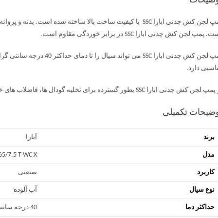
وضیحات
. پمپ لجن کش چدنی ابارا SSC در برابر خوردگی مقاوم است.
اسبی دارد.
لجن کش چدنی ابارا SSC بطور گسترده برای تخلیه گودال ها، فاضلاب های خانگی، شهری و صنعتی استفاده می شود.
ضیحات تکمیلی
برند
آبارا
مدل
65/7.5 T WC X
کاربرد
صنعتی
نوع سیال
آب آلوده
حداکثر دما
40 درجه سانتیگراد