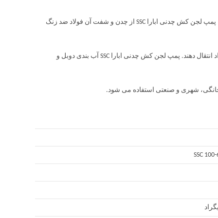
پمپ لجن کش چدنی ابارا SSC با کیفیت ساخت بالا ساخته شده است. بدنه و پروانه پمپ لجن کش چدنی ابارا SSC از چدن و شفت آن فولاد ضد زنگ
پمپ لجن کش چدنی ابارا SSC می تواند سیال را تا دمای حداکثر 40 درجه سانتی گراد انتقال دهند. پمپ لجن کش چدنی ابارا SSC آب بندی دوبل و
SSC 100-