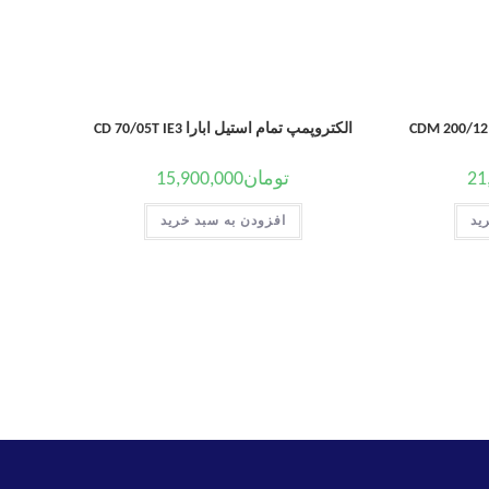
الکتروپمپ تمام استیل ابارا CD 70/05T IE3
21
تومان
15,900,000
ید
افزودن به سبد خرید