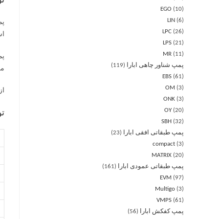
ت
EGO
10
LIN
6
LPC
26
است
LPS
21
MR
11
پمپ شناور چاهی ابارا
119
من
EBS
61
OM
3
از پمپ 
ONK
3
OY
20
تو
SBH
32
پمپ طبقاتی افقی ابارا
23
compact
3
MATRIX
20
پمپ طبقاتی عمودی ابارا
161
EVM
97
Multigo
3
VMPS
61
پمپ کفکش ابارا
56