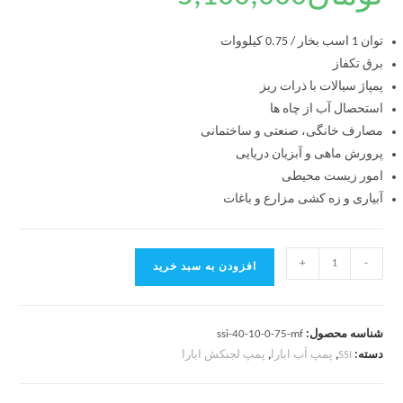
توان 1 اسب بخار / 0.75 کیلووات
برق تکفاز
پمپاژ سیالات با ذرات ریز
استحصال آب از چاه ها
مصارف خانگی، صنعتی و ساختمانی
پرورش ماهی و آبزیان دریایی
امور زیست محیطی
آبیاری و زه کشی مزارع و باغات
+
-
افزودن به سبد خرید
شناسه محصول:
ssi-40-10-0-75-mf
دسته:
SSI
,
پمپ آب ابارا
,
پمپ لجنکش ابارا