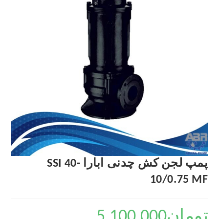
پمپ لجن کش چدنی ابارا SSI 40-
10/0.75 MF
تومان
5,100,000