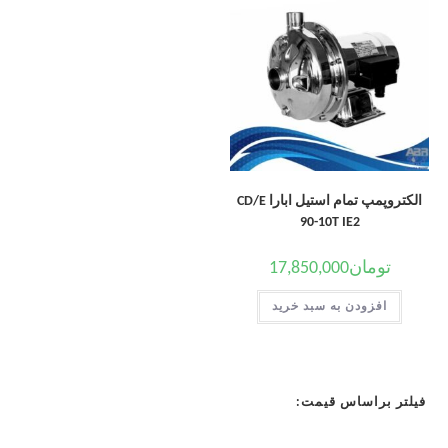
الکتروپمپ تمام استیل ابارا CD/E
90-10T IE2
تومان
17,850,000
افزودن به سبد خرید
فیلتر براساس قیمت: