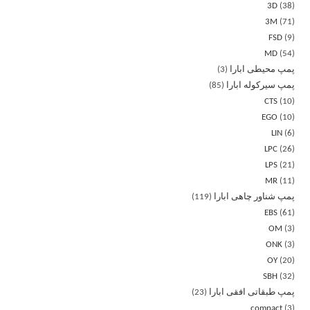
3D
38
3M
71
FSD
9
MD
54
پمپ محیطی ابارا
3
پمپ سیرکوله ابارا
85
CTS
10
EGO
10
LIN
6
LPC
26
LPS
21
MR
11
پمپ شناور چاهی ابارا
119
EBS
61
OM
3
ONK
3
OY
20
SBH
32
پمپ طبقاتی افقی ابارا
23
compact
3