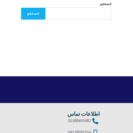
جستجو
جستجو
اطلاعات تماس
02188495482
09128095754