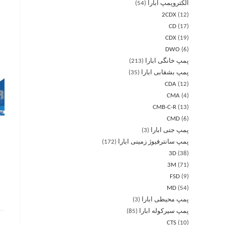
الکتروپمپ ابارا
54
2CDX
12
CD
17
CDX
19
DWO
6
پمپ خانگی ابارا
213
پمپ بشقابی ابارا
35
CDA
12
CMA
4
CMB-C-R
13
CMD
6
پمپ جتی ابارا
3
پمپ سانترفیوژ زمینی ابارا
172
3D
38
3M
71
FSD
9
MD
54
پمپ محیطی ابارا
3
پمپ سیرکوله ابارا
85
CTS
10