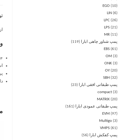
EGO
10
LIN
6
ت
LPC
26
LPS
21
از س
MR
11
پمپ شناور چاهی ابارا
119
وی
EBS
61
OM
3
جن
ONK
3
اس
OY
20
پر
SBH
32
دا
پمپ طبقاتی افقی ابارا
23
compact
3
MATRIX
20
پمپ طبقاتی عمودی ابارا
161
م
EVM
97
Multigo
3
VMPS
61
پمپ کفکش ابارا
56