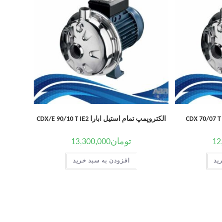
الکتروپمپ تمام استیل ابارا CDX/E 90/10 T IE2
12
تومان
13,300,000
ید
افزودن به سبد خرید