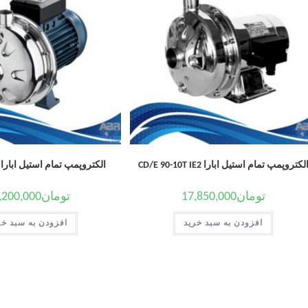
لکتروپمپ تمام استیل ابارا CD/E 90-10T IE2
الکتروپمپ تمام استیل ابارا CDX 70/07 T
تومان
17,850,000
تومان
,200,000
افزودن به سبد خرید
افزودن به سبد خر