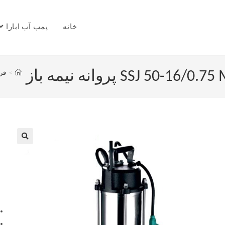
خانه
پمپ آب ابارا
>
فر