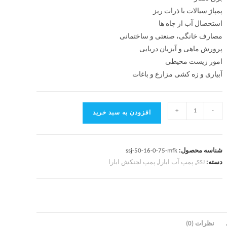
پمپاژ سیالات با ذرات ریز
استحصال آب از چاه ها
مصارف خانگی، صنعتی و ساختمانی
پرورش ماهی و آبزیان دریایی
امور زیست محیطی
آبیاری و زه کشی مزارع و باغات
+
-
افزودن به سبد خرید
شناسه محصول:
ssj-50-16-0-75-mfk
دسته:
SSJ
,
پمپ آب ابارا
,
پمپ لجنکش ابارا
نظرات (0)