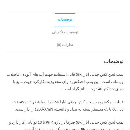
توضیحات
توضیحات تکمیلی
نظرات (0)
توضیحات
پمپ لجن کش چدنی ابارا SSK قابل استفاده جهت آب های آلوده ، فاضلاب
و پساب است. این پمپ لجنکش دارای محدودیت کارکرد جهت مایع با
دمای حداکثر 40 درجه سانتیگراد است.
قابلیت مکش پمپ لجن کش چدنی ابارا SSK ذرات با قطر 35 ، 45، 50 ،
55 ، 60 یا 65 میلیمتر بسته به مدل و دانسیته 1200kg/m3 را داراست.
پمپ لجن کش چدنی ابارا SSK صرفا در بازه PH 4 تا 10 توانایی کار دارد و
در صورت عدم توجه به PH موجب خوردگی سیل و نفوذ آب به