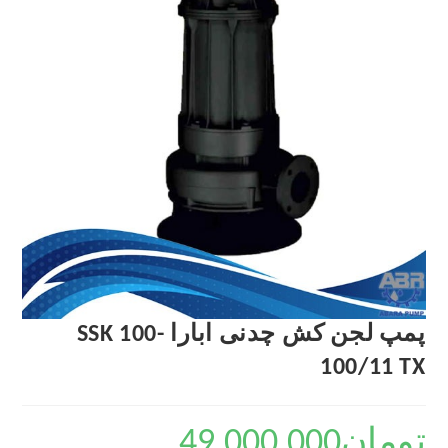
پمپ لجن کش چدنی ابارا SSK 100-
100/11 TX
تومان
49,000,000