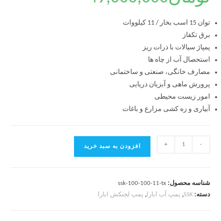
توان 15 اسب بخار / 11 کیلووات
برق تکفاز
پمپاژ سیالات با ذرات ریز
استحصال آب از چاه ها
مصارف خانگی، صنعتی و ساختمانی
پرورش ماهی و آبزیان دریایی
امور زیست محیطی
آبیاری و زه کشی مزارع و باغات
+
-
افزودن به سبد خرید
شناسه محصول:
ssk-100-100-11-tx
دسته:
SSK
,
پمپ آب ابارا
,
پمپ لجنکش ابارا