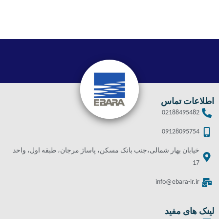
اطلاعات تماس
02188495482
09128095754
خیابان بهار شمالی،جنب بانک مسکن، پاساژ مرجان، طبقه اول، واحد
17
info@ebara-ir.ir
لینک های مفید