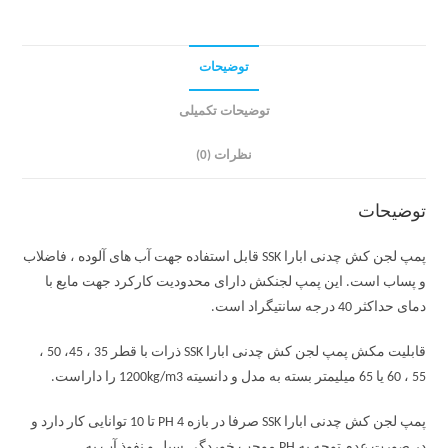
توضیحات
توضیحات تکمیلی
نظرات (0)
توضیحات
پمپ لجن کش چدنی ابارا SSK قابل استفاده جهت آب های آلوده ، فاضلاب
و پساب است. این پمپ لجنکش دارای محدودیت کارکرد جهت مایع با
دمای حداکثر 40 درجه سانتیگراد است.
قابلیت مکش پمپ لجن کش چدنی ابارا SSK ذرات با قطر 35 ، 45، 50 ،
55 ، 60 یا 65 میلیمتر بسته به مدل و دانسیته 1200kg/m3 را داراست.
پمپ لجن کش چدنی ابارا SSK صرفا در بازه PH 4 تا 10 توانایی کار دارد و
در صورت عدم توجه به PH موجب خوردگی سیل و نفوذ آب به