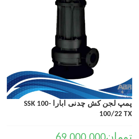
پمپ لجن کش چدنی ابارا SSK 100-
100/22 TX
تومان
69,000,000