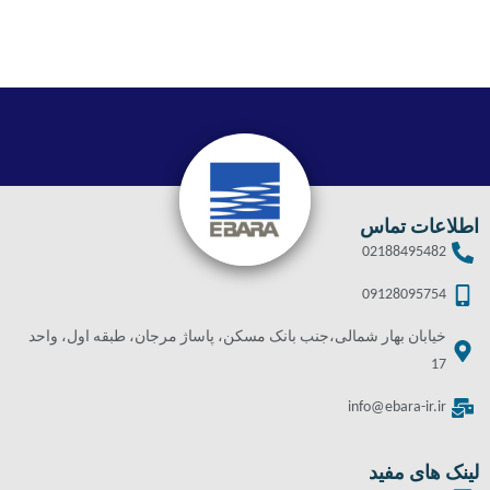
اطلاعات تماس
02188495482
09128095754
خیابان بهار شمالی،جنب بانک مسکن، پاساژ مرجان، طبقه اول، واحد
17
info@ebara-ir.ir
لینک های مفید