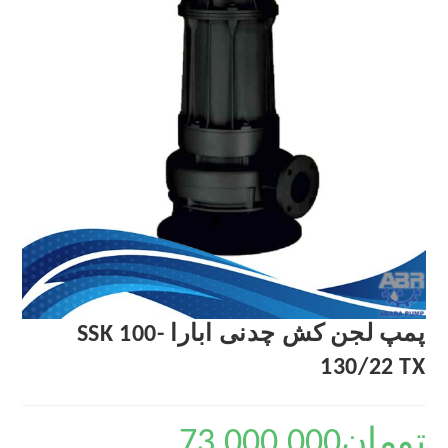
پمپ لجن کش چدنی ابارا SSK 100-
130/22 TX
تومان
73,000,000