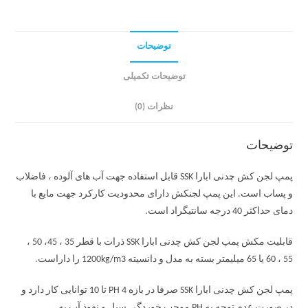
توضیحات
توضیحات تکمیلی
نظرات (0)
توضیحات
پمپ لجن کش چدنی ابارا SSK قابل استفاده جهت آب های آلوده ، فاضلاب
و پساب است. این پمپ لجنکش دارای محدودیت کارکرد جهت مایع با
دمای حداکثر 40 درجه سانتیگراد است.
قابلیت مکش پمپ لجن کش چدنی ابارا SSK ذرات با قطر 35 ، 45، 50 ،
55 ، 60 یا 65 میلیمتر بسته به مدل و دانسیته 1200kg/m3 را داراست.
پمپ لجن کش چدنی ابارا SSK صرفا در بازه PH 4 تا 10 توانایی کار دارد و
در صورت عدم توجه به PH موجب خوردگی سیل و نفوذ آب به