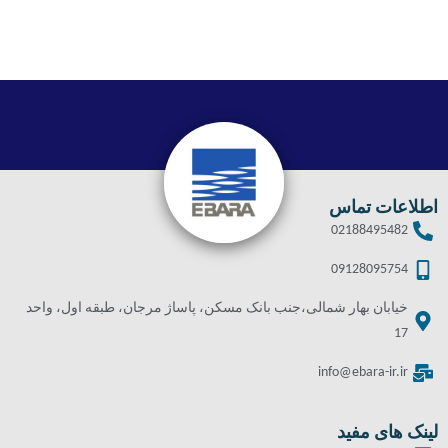
اطلاعات تماس
02188495482
09128095754
خیابان بهار شمالی،جنب بانک مسکن، پاساژ مرجان، طبقه اول، واحد
17
info@ebara-ir.ir
لینک های مفید