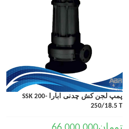
پمپ لجن کش چدنی ابارا SSK 200-
250/18.5 T
تومان
66,000,000