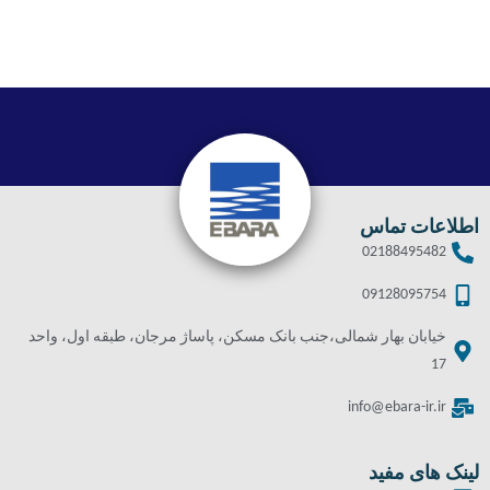
اطلاعات تماس
02188495482
09128095754
خیابان بهار شمالی،جنب بانک مسکن، پاساژ مرجان، طبقه اول، واحد
17
info@ebara-ir.ir
لینک های مفید