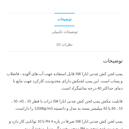
توضیحات
توضیحات تکمیلی
نظرات (0)
توضیحات
پمپ لجن کش چدنی ابارا SSK قابل استفاده جهت آب های آلوده ، فاضلاب
و پساب است. این پمپ لجنکش دارای محدودیت کارکرد جهت مایع با
دمای حداکثر 40 درجه سانتیگراد است.
قابلیت مکش پمپ لجن کش چدنی ابارا SSK ذرات با قطر 35 ، 45، 50 ،
55 ، 60 یا 65 میلیمتر بسته به مدل و دانسیته 1200kg/m3 را داراست.
پمپ لجن کش چدنی ابارا SSK صرفا در بازه PH 4 تا 10 توانایی کار دارد و
در صورت عدم توجه به PH موجب خوردگی سیل و نفوذ آب به