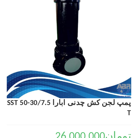
پمپ لجن کش چدنی ابارا SST 50-30/7.5
T
تومان
26,000,000