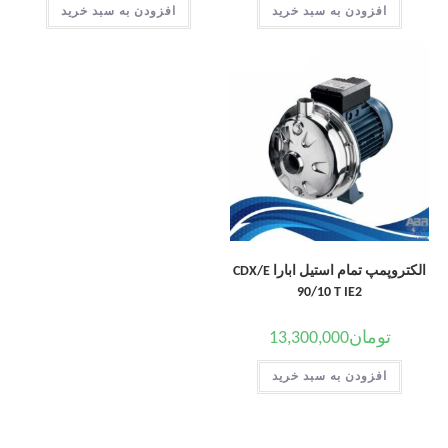
افزودن به سبد خرید
افزودن به سبد خرید
الکتروپمپ تمام استیل ابارا CDX/E
90/10 T IE2
تومان
13,300,000
افزودن به سبد خرید