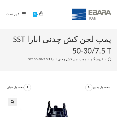
فهرست
0
پمپ لجن کش چدنی ابارا SST
50-30/7.5 T
>
فروشگاه
>
پمپ لجن کش چدنی ابارا SST 50-30/7.5 T
محصول بعدی
محصول قبلی