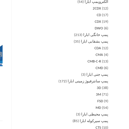
الکتروپمپ ابارا
54
2CDX
12
CD
17
CDX
19
DWO
6
پمپ خانگی ابارا
213
پمپ بشقابی ابارا
35
CDA
12
CMA
4
CMB-C-R
13
CMD
6
پمپ جتی ابارا
3
پمپ سانترفیوژ زمینی ابارا
172
3D
38
3M
71
FSD
9
MD
54
پمپ محیطی ابارا
3
پمپ سیرکوله ابارا
85
CTS
10