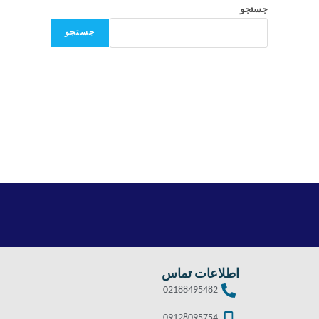
جستجو
جستجو
اطلاعات تماس
02188495482
09128095754