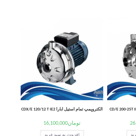
الکتروپمپ تمام استیل ابارا CDX/E 120/12 T IE2
26
تومان
16,100,000
ید
افزودن به سبد خرید