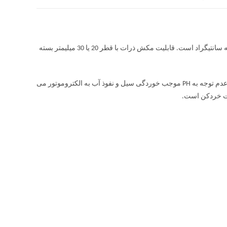
پمپ لجن کش چدنی ابارا SSZ دارای محدودیت کارکرد مایع با دمای حداکثر 40 درجه سانتیگراد است. قابلیت مکش ذرات با قطر 20 یا 30 میلیمتر بسته
پمپ لجن کش چدنی ابارا SSZ صرفا در بازه PH 4 تا 10 توانایی کار دارد و در صورت عدم توجه به PH موجب خوردگی سیل و نفوذ آب به الکتروموتور می