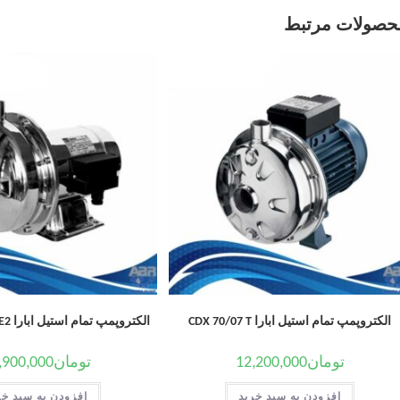
حصولات مرتبط
الکتروپمپ تمام استیل ابارا CDX 70/07 T
الکتروپمپ تمام استیل ابارا CD/E 200-25T IE2
تومان
12,200,000
تومان
,900,000
افزودن به سبد خرید
افزودن به سبد خر