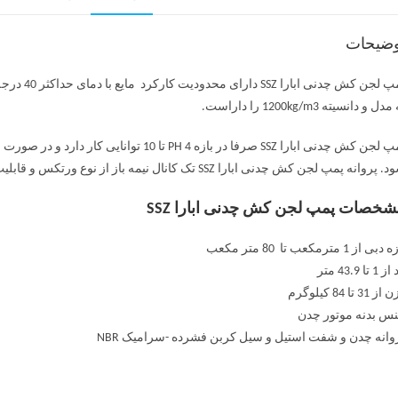
وضیحات
دل و دانسیته 1200kg/m3 را داراست.
 پروانه پمپ لجن کش چدنی ابارا SSZ تک کانال نیمه باز از نوع ورتکس و قابلیت خردکن است.
خصات پمپ لجن کش چدنی ابارا SSZ
بی از 1 مترمکعب تا 80 متر مکعب
1 تا 43.9 متر
 31 تا 84 کیلوگرم
س بدنه موتور چدن
وانه چدن و شفت استیل و سیل کربن فشرده -سرامیک NBR