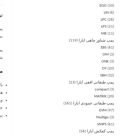
EGO
10
LIN
6
ت
LPC
26
LPS
21
MR
11
به م
پمپ شناور چاهی ابارا
119
EBS
61
OM
3
شود.
ONK
3
OY
20
مش
SBH
32
پمپ طبقاتی افقی ابارا
23
بازه د
compact
3
هد از 
MATRIX
20
وزن از
پمپ طبقاتی عمودی ابارا
161
جن
EVM
97
پر
Multigo
3
VMPS
61
پمپ کفکش ابارا
56