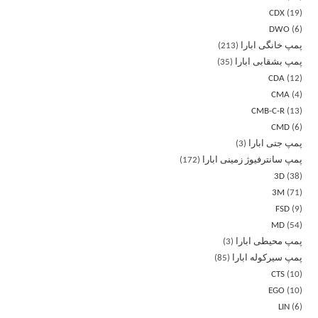
CDX
19
DWO
6
پمپ خانگی ابارا
213
پمپ بشقابی ابارا
35
CDA
12
CMA
4
CMB-C-R
13
CMD
6
پمپ جتی ابارا
3
پمپ سانترفیوژ زمینی ابارا
172
3D
38
3M
71
FSD
9
MD
54
پمپ محیطی ابارا
3
پمپ سیرکوله ابارا
85
CTS
10
EGO
10
LIN
6