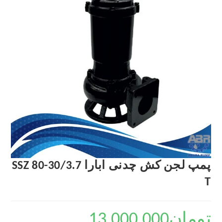
پمپ لجن کش چدنی ابارا SSZ 80-30/3.7
T
تومان
13,000,000