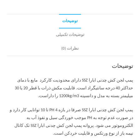
توضیحات
توضیحات تکمیلی
نظرات (0)
توضیحات
پمپ لجن کش چدنی ابارا SSZ دارای محدودیت کارکرد مایع با دمای
حداکثر 40 درجه سانتیگراد است. قابلیت مکش ذرات با قطر 20 یا 30
میلیمتر بسته به مدل و دانسیته 1200kg/m3 را داراست.
پمپ لجن کش چدنی ابارا SSZ صرفا در بازه PH 4 تا 10 توانایی کار دارد و
در صورت عدم توجه به PH موجب خوردگی سیل و نفوذ آب به
الکتروموتور می شود. پروانه پمپ لجن کش چدنی ابارا SSZ تک کانال
نیمه باز از نوع ورتکس و قابلیت خردکن است.