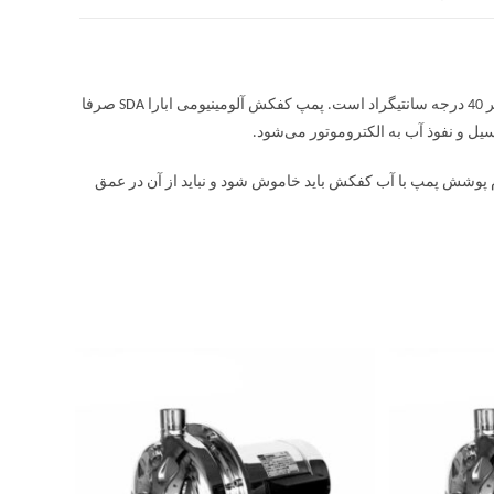
پمپ کفکش آلومینیومی ابارا SDA دارای محدودیت کارکرد جهت مایع با دمای حداکثر 40 درجه سانتیگراد است. پمپ کفکش آلومینیومی ابارا SDA صرفا
SDA از 0.5 تا 5 متر است. در صورت عدم پوشش پمپ با آب کفکش باید خاموش شود و نباید از آن در عمق