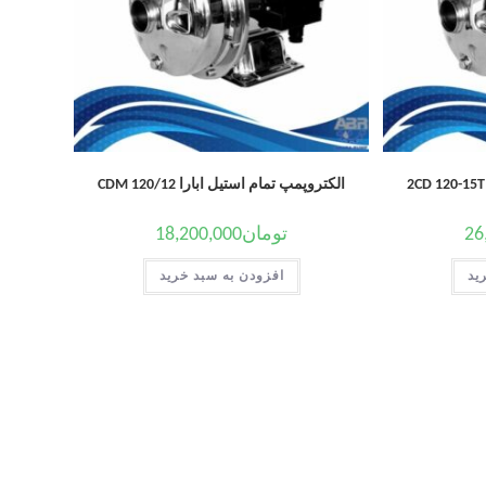
الکتروپمپ تمام استیل ابارا CDM 120/12
26
تومان
18,200,000
ید
افزودن به سبد خرید