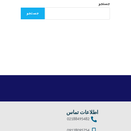
جستجو
جستجو
اطلاعات تماس
02188495482
09128095754