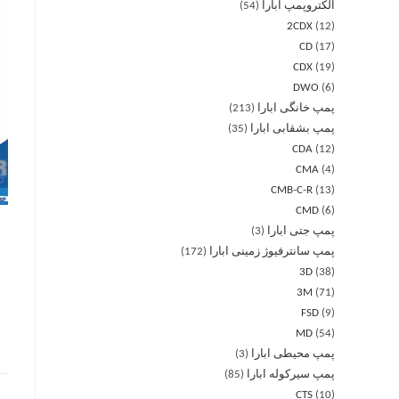
الکتروپمپ ابارا
54
2CDX
12
CD
17
CDX
19
DWO
6
پمپ خانگی ابارا
213
پمپ بشقابی ابارا
35
CDA
12
CMA
4
CMB-C-R
13
CMD
6
پمپ جتی ابارا
3
پمپ سانترفیوژ زمینی ابارا
172
3D
38
3M
71
FSD
9
MD
54
پمپ محیطی ابارا
3
پمپ سیرکوله ابارا
85
CTS
10