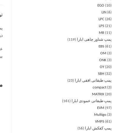
EGO
10
LIN
6
ت
LPC
26
LPS
21
MR
11
در بازه PH 6.5 تا 8.5 توا
پمپ شناور چاهی ابارا
119
EBS
61
OM
3
بیش از 5 متر 
ONK
3
OY
20
SBH
32
پمپ طبقاتی افقی ابارا
23
م
compact
3
MATRIX
20
پمپ طبقاتی عمودی ابارا
161
EVM
97
Multigo
3
VMPS
61
پمپ کفکش ابارا
56