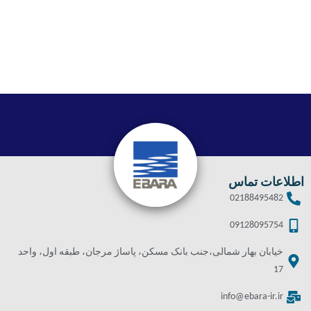
اطلاعات تماس
02188495482
09128095754
خیابان بهار شمالی،جنب بانک مسکن، پاساژ مرجان، طبقه اول، واحد
17
info@ebara-ir.ir