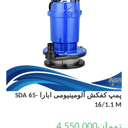
پمپ کفکش آلومینیومی ابارا SDA 65-
16/1.1 M
تومان
4,550,000