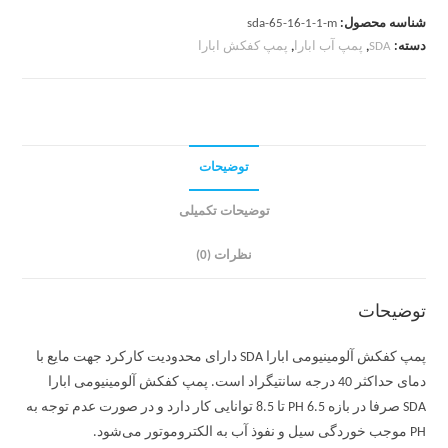
شناسه محصول:
sda-65-16-1-1-m
دسته:
SDA
,
پمپ آب ابارا
,
پمپ کفکش ابارا
توضیحات
توضیحات تکمیلی
نظرات (0)
توضیحات
پمپ کفکش آلومینیومی ابارا SDA دارای محدودیت کارکرد جهت مایع با
دمای حداکثر 40 درجه سانتیگراد است. پمپ کفکش آلومینیومی ابارا
SDA صرفا در بازه PH 6.5 تا 8.5 توانایی کار دارد و در صورت عدم توجه به
PH موجب خوردگی سیل و نفوذ آب به الکتروموتور می‌شود.