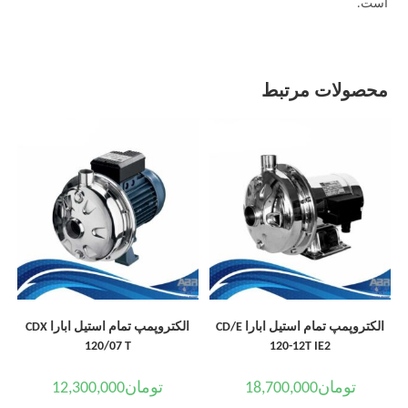
است.
محصولات مرتبط
الکتروپمپ تمام استیل ابارا CD/E
الکتروپمپ تمام استیل ابارا CDX
120/07 T
120-12T IE2
تومان
18,700,000
تومان
12,300,000