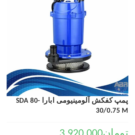
پمپ کفکش آلومینیومی ابارا SDA 80-
30/0.75 M
تومان
3,920,000