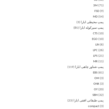
3M
71
FSD
9
MD
54
پمپ محیطی ابارا
3
پمپ سیرکوله ابارا
85
CTS
10
EGO
10
LIN
6
LPC
26
LPS
21
MR
11
پمپ شناور چاهی ابارا
119
EBS
61
OM
3
ONK
3
OY
20
SBH
32
پمپ طبقاتی افقی ابارا
23
compact
3