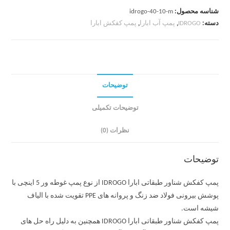
شناسه محصول:
idrogo-40-10-m
دسته:
IDROGO
,
پمپ آب ابارا
,
پمپ کفکش ابارا
توضیحات
توضیحات تکمیلی
نظرات (0)
توضیحات
پمپ کفکش شناور طبقاتی ابارا IDROGO از نوع پمپ غوطه ور 5 اینچی با
پوشش بیرونی فولاد ضد زنگ و پروانه های PPE تقویت شده با الیاف
شیشه است.
پمپ کفکش شناور طبقاتی ابارا IDROGO همچنین به دلیل راه حل های