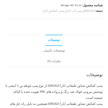
شناسه محصول:
idrogo-40-12-m
دسته:
IDROGO
,
پمپ آب ابارا
,
پمپ کفکش ابارا
توضیحات
توضیحات تکمیلی
نظرات (0)
توضیحات
پمپ کفکش شناور طبقاتی ابارا IDROGO از نوع پمپ غوطه ور 5 اینچی با
پوشش بیرونی فولاد ضد زنگ و پروانه های PPE تقویت شده با الیاف
شیشه است.
پمپ کفکش شناور طبقاتی ابارا IDROGO همچنین به دلیل راه حل های