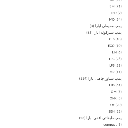
3M
71
FSD
9
MD
54
پمپ محیطی ابارا
3
پمپ سیرکوله ابارا
85
CTS
10
EGO
10
LIN
6
LPC
26
LPS
21
MR
11
پمپ شناور چاهی ابارا
119
EBS
61
OM
3
ONK
3
OY
20
SBH
32
پمپ طبقاتی افقی ابارا
23
compact
3