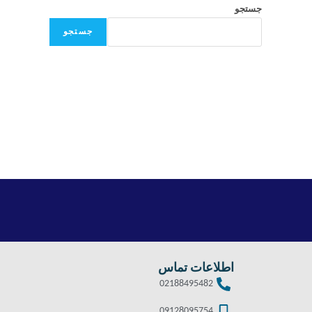
جستجو
جستجو
اطلاعات تماس
02188495482
09128095754