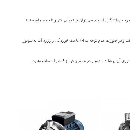
پمپ کفکش طبقاتی چدنی ابارا SMDA کارآمد و دارای سرعت کار آب با حداکثر 40 درجه سانتیگراد است. می توان 0.2 میلی متر و تا حجم ماسه 0.1
پمپ کفکش طبقاتی چدنی ابارا SMDA فقط در محدوده PH 6.5 تا 8.5 می تواند کار کند و در صورت عدم توجه به PH باعث خوردگی و ورود آب به موتور