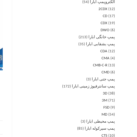
الکتروپمپ ابارا
54
2CDX
12
CD
17
CDX
19
DWO
6
پمپ خانگی ابارا
213
پمپ بشقابی ابارا
35
CDA
12
CMA
4
CMB-C-R
13
CMD
6
پمپ جتی ابارا
3
پمپ سانترفیوژ زمینی ابارا
172
3D
38
3M
71
FSD
9
MD
54
پمپ محیطی ابارا
3
پمپ سیرکوله ابارا
85
CTS
10