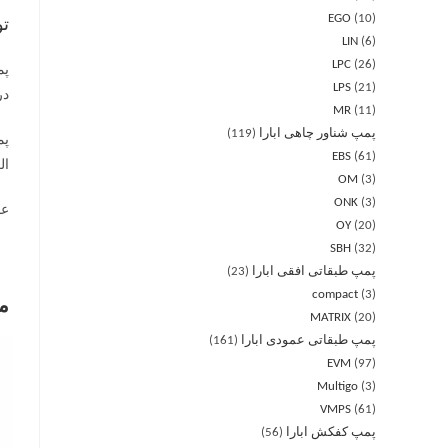
EGO
10
ت
LIN
6
LPC
26
LPS
21
در
MR
11
پمپ شناور چاهی ابارا
119
EBS
61
ال
OM
3
ONK
3
عمق کار ی
OY
20
SBH
32
پمپ طبقاتی افقی ابارا
23
compact
3
م
MATRIX
20
پمپ طبقاتی عمودی ابارا
161
EVM
97
Multigo
3
VMPS
61
پمپ کفکش ابارا
56