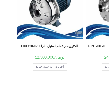
الکتروپمپ تمام استیل ابارا CDX 120/07 T
24
تومان
12,300,000
ید
افزودن به سبد خرید