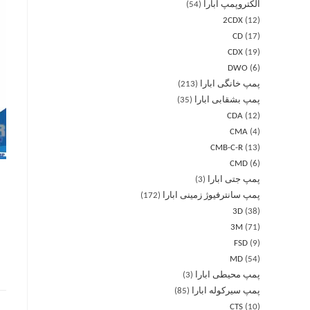
الکتروپمپ ابارا
54
2CDX
12
CD
17
CDX
19
DWO
6
پمپ خانگی ابارا
213
پمپ بشقابی ابارا
35
CDA
12
CMA
4
CMB-C-R
13
CMD
6
پمپ جتی ابارا
3
پمپ سانترفیوژ زمینی ابارا
172
3D
38
3M
71
FSD
9
MD
54
پمپ محیطی ابارا
3
پمپ سیرکوله ابارا
85
CTS
10