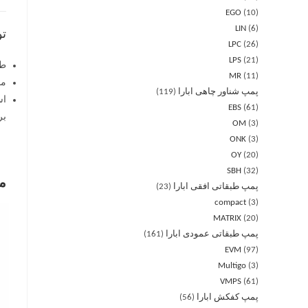
EGO
10
LIN
6
ت
LPC
26
LPS
21
طب
MR
11
مق
پمپ شناور چاهی ابارا
119
اس
EBS
61
برا
OM
3
ONK
3
OY
20
SBH
32
م
پمپ طبقاتی افقی ابارا
23
compact
3
MATRIX
20
پمپ طبقاتی عمودی ابارا
161
EVM
97
Multigo
3
VMPS
61
پمپ کفکش ابارا
56