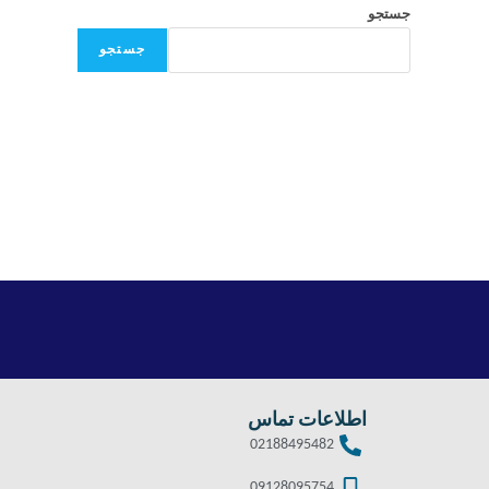
جستجو
جستجو
اطلاعات تماس
02188495482
09128095754