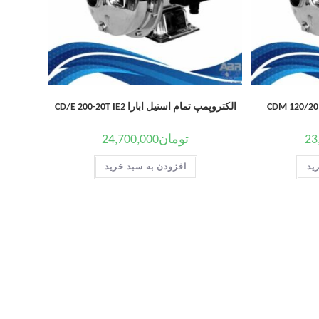
الکتروپمپ تمام استیل ابارا CD/E 200-20T IE2
23
تومان
24,700,000
ید
افزودن به سبد خرید