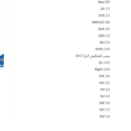
Best
8
DS
7
DVS
7
IDROGO
8
SDA
9
SDD
2
SDJ
5
SMD
10
پمپ لجنکش ابارا
84
DL
39
Right
10
SSA
4
SSC
5
SSI
5
SSJ
4
SSK
6
SST
7
SSZ
4