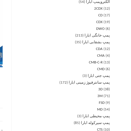
الکتروپمپ ابارا
54
2CDX
12
CD
17
CDX
19
DWO
6
پمپ خانگی ابارا
213
پمپ بشقابی ابارا
35
CDA
12
CMA
4
CMB-C-R
13
CMD
6
پمپ جتی ابارا
3
پمپ سانترفیوژ زمینی ابارا
172
3D
38
3M
71
FSD
9
MD
54
پمپ محیطی ابارا
3
پمپ سیرکوله ابارا
85
CTS
10