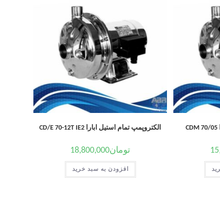
C
الکتروپمپ تمام استیل ابارا CD/E 70-12T IE2
15
تومان
18,800,000
ید
افزودن به سبد خرید