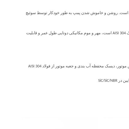
تنلس استیل شناور است. روشن و خاموش شدن پمپ به طور خودکار توسط سوئیچ
پمپ کفکش مستغرق ابارا BEST یک پمپ شناور شناور ساخته شده از فولاد ضد زنگ AISI 304 است، مهر و موم مکانیکی دوتایی طول عمر و قابلیت