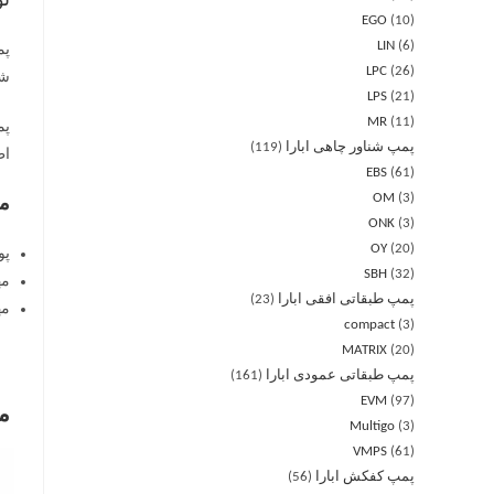
ت
EGO
10
LIN
6
LPC
26
شن
LPS
21
MR
11
پمپ شناور چاهی ابارا
119
اط
EBS
61
OM
3
مو
ONK
3
OY
20
پوشش 
SBH
32
مه
پمپ طبقاتی افقی ابارا
23
مهر
compact
3
MATRIX
20
پمپ طبقاتی عمودی ابارا
161
EVM
97
م
Multigo
3
VMPS
61
پمپ کفکش ابارا
56