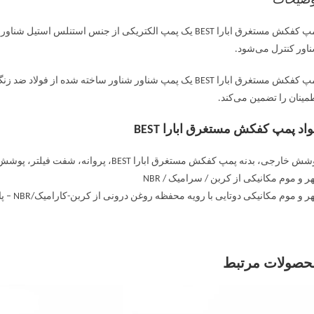
وضیحات
پمپ کفکش مستغرق ابارا BEST یک پمپ الکتریکی از جنس اس
اور کنترل می‌شود.
مینان را تضمین می‌کند.
اد پمپ کفکش مستغرق ابارا BEST
خارجی، بدنه پمپ کفکش مستغرق ابارا BEST، پروانه، شفت فیلتر، پوشش موتور، دیسک محفظه آب بندی و جعبه موتور از فولاد AISI 304
ر و موم مکانیکی از کربن / سرامیک / NBR
 و موم مکانیکی دوتایی با رویه محفظه روغن درونی از کربن-کارامیک/NBR – پایین در SiC/SiC/NBR
حصولات مرتبط