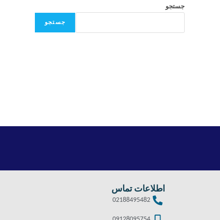
جستجو
جستجو
اطلاعات تماس
02188495482
09128095754