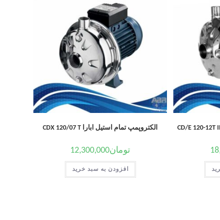
الکتروپمپ تمام استیل ابارا CDX 120/07 T
18
تومان
12,300,000
ید
افزودن به سبد خرید