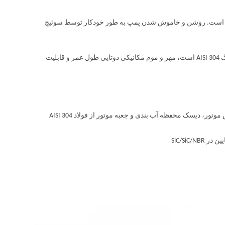
تنلس استیل شناور است. روشن و خاموش شدن پمپ به طور خودکار توسط سوئیچ
پمپ کفکش مستغرق ابارا BEST یک پمپ شناور شناور ساخته شده از فولاد ضد زنگ AISI 304 است، مهر و موم مکانیکی دوتایی طول عمر و قابلیت