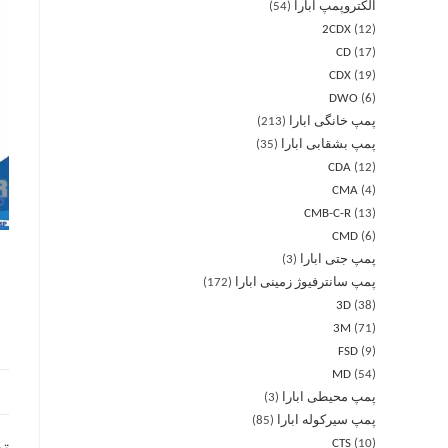
الکتروپمپ ابارا
54
2CDX
12
CD
17
CDX
19
DWO
6
پمپ خانگی ابارا
213
پمپ بشقابی ابارا
35
CDA
12
CMA
4
CMB-C-R
13
CMD
6
پمپ جتی ابارا
3
پمپ سانترفیوژ زمینی ابارا
172
3D
38
3M
71
FSD
9
MD
54
پمپ محیطی ابارا
3
پمپ سیرکوله ابارا
85
CTS
10