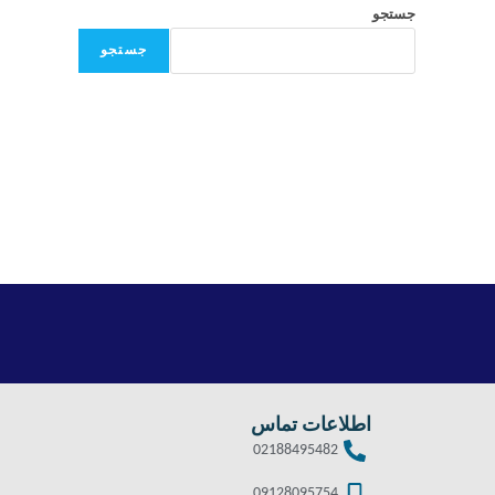
جستجو
جستجو
اطلاعات تماس
02188495482
09128095754