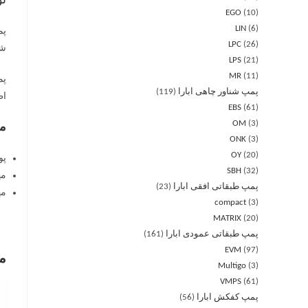
ت
EGO
10
LIN
6
LPC
26
شن
LPS
21
MR
11
پمپ شناور چاهی ابارا
119
اط
EBS
61
OM
3
مو
ONK
3
OY
20
پوشش 
SBH
32
مه
پمپ طبقاتی افقی ابارا
23
مهر
compact
3
MATRIX
20
پمپ طبقاتی عمودی ابارا
161
EVM
97
م
Multigo
3
VMPS
61
پمپ کفکش ابارا
56