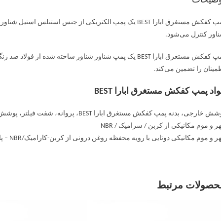
وضیحات
پمپ کفکش مستغرق ابارا BEST یک پمپ الکتریکی از جنس اس
اور کنترل می‌شود.
مینان را تضمین می‌کند.
اد پمپ کفکش مستغرق ابارا BEST
خارجی، بدنه پمپ کفکش مستغرق ابارا BEST، پروانه، شفت فیلتر، پوشش موتور، دیسک محفظه آب بندی و جعبه موتور از فولاد AISI 304
ر و موم مکانیکی از کربن / سرامیک / NBR
 و موم مکانیکی دوتایی با رویه محفظه روغن درونی از کربن-کارامیک/NBR – پایین در SiC/SiC/NBR
حصولات مرتبط