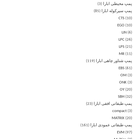
پمپ محیطی ابارا
3
پمپ سیرکوله ابارا
85
CTS
10
EGO
10
LIN
6
LPC
26
LPS
21
MR
11
پمپ شناور چاهی ابارا
119
EBS
61
OM
3
ONK
3
OY
20
SBH
32
پمپ طبقاتی افقی ابارا
23
compact
3
MATRIX
20
پمپ طبقاتی عمودی ابارا
161
EVM
97