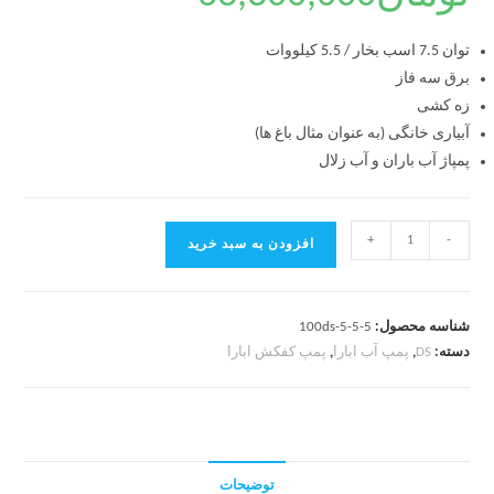
توان 7.5 اسب بخار / 5.5 کیلووات
برق سه فاز
زه کشی
آبیاری خانگی (به عنوان مثال باغ ها)
پمپاژ آب باران و آب زلال
+
-
افزودن به سبد خرید
شناسه محصول:
100ds-5-5-5
دسته:
DS
,
پمپ آب ابارا
,
پمپ کفکش ابارا
توضیحات