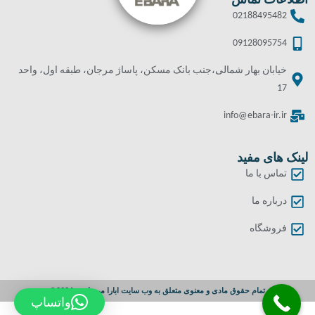
اطلاعات تماس
02188495482
09128095754
خیابان بهار شمالی،جنب بانک مسکن، پاساژ مرجان، طبقه اول، واحد
17
info@ebara-ir.ir
لینک های مفید
تماس با ما
درباره ما
فروشگاه
تمام حقوق مادی و معنوی متعلق به وب سایت ابارا می باشد. 2024©
واتساپ