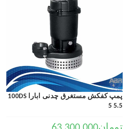
پمپ کفکش مستغرق چدنی ابارا 100DS
5 5.5
تومان
63,300,000