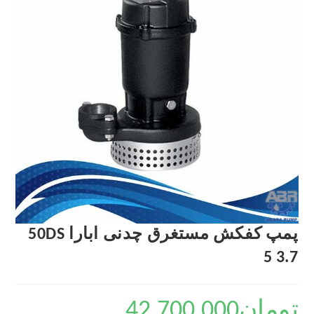
پمپ کفکش مستغرق چدنی ابارا 50DS
5 3.7
تومان
42,700,000