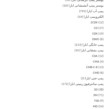
بوستر پمپ آبرسانی ابارا
10
بوستر پمپ آتشنشانی ابارا
10
پمپ آب ابارا
795
الکتروپمپ ابارا
54
2CDX
12
CD
17
CDX
19
DWO
6
پمپ خانگی ابارا
213
پمپ بشقابی ابارا
35
CDA
12
CMA
4
CMB-C-R
13
CMD
6
پمپ جتی ابارا
3
پمپ سانترفیوژ زمینی ابارا
172
3D
38
3M
71
FSD
9
MD
54