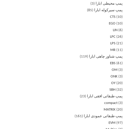
پمپ محیطی ابارا
3
پمپ سیرکوله ابارا
85
CTS
10
EGO
10
LIN
6
LPC
26
LPS
21
MR
11
پمپ شناور چاهی ابارا
119
EBS
61
OM
3
ONK
3
OY
20
SBH
32
پمپ طبقاتی افقی ابارا
23
compact
3
MATRIX
20
پمپ طبقاتی عمودی ابارا
161
EVM
97