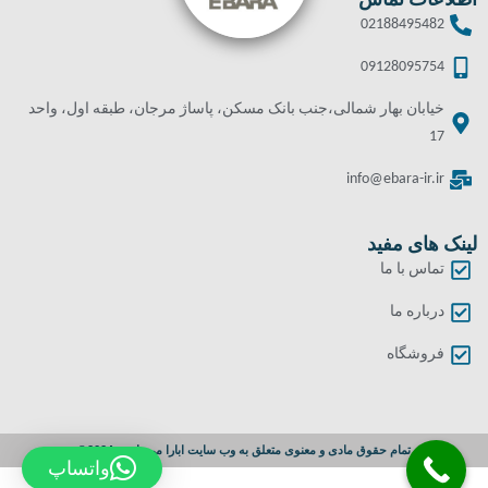
اطلاعات تماس
02188495482
09128095754
خیابان بهار شمالی،جنب بانک مسکن، پاساژ مرجان، طبقه اول، واحد
17
info@ebara-ir.ir
لینک های مفید
تماس با ما
درباره ما
فروشگاه
تمام حقوق مادی و معنوی متعلق به وب سایت ابارا می باشد. 2024©
واتساپ