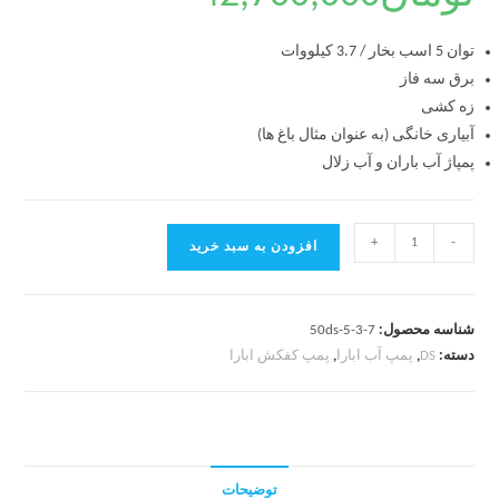
توان 5 اسب بخار / 3.7 کیلووات
برق سه فاز
زه کشی
آبیاری خانگی (به عنوان مثال باغ ها)
پمپاژ آب باران و آب زلال
+
-
افزودن به سبد خرید
شناسه محصول:
50ds-5-3-7
دسته:
DS
,
پمپ آب ابارا
,
پمپ کفکش ابارا
توضیحات