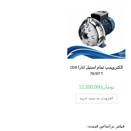
الکتروپمپ تمام استیل ابارا CDX
70/07 T
تومان
12,200,000
افزودن به سبد خرید
فیلتر براساس قیمت: