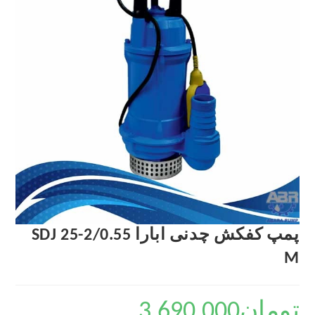
پمپ کفکش چدنی ابارا SDJ 25-2/0.55
M
تومان
3,690,000