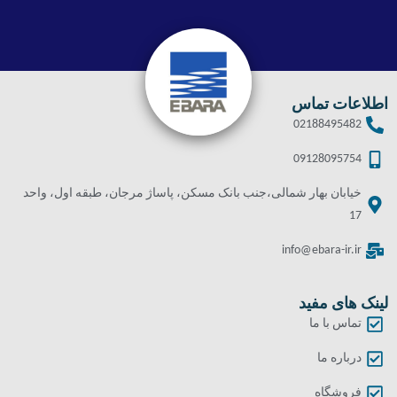
اطلاعات تماس
02188495482
09128095754
خیابان بهار شمالی،جنب بانک مسکن، پاساژ مرجان، طبقه اول، واحد
17
info@ebara-ir.ir
لینک های مفید
تماس با ما
درباره ما
فروشگاه