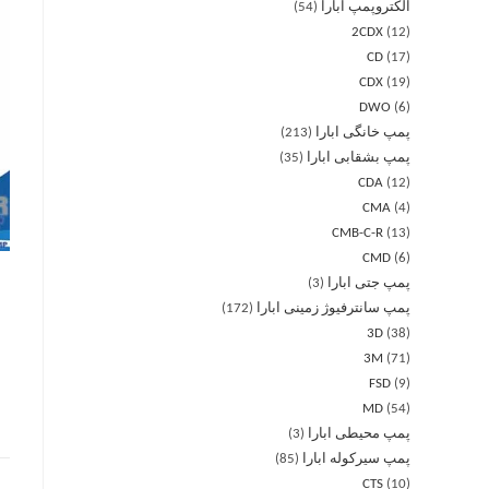
الکتروپمپ ابارا
54
2CDX
12
CD
17
CDX
19
DWO
6
پمپ خانگی ابارا
213
پمپ بشقابی ابارا
35
CDA
12
CMA
4
CMB-C-R
13
CMD
6
پمپ جتی ابارا
3
پمپ سانترفیوژ زمینی ابارا
172
3D
38
3M
71
FSD
9
MD
54
پمپ محیطی ابارا
3
پمپ سیرکوله ابارا
85
CTS
10