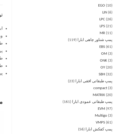
EGO
10
LIN
6
ت
LPC
26
LPS
21
اب
MR
11
وز
پمپ شناور چاهی ابارا
119
طر
EBS
61
پر
OM
3
طو
ONK
3
طر
OY
20
پی
SBH
32
پمپ طبقاتی افقی ابارا
23
compact
3
MATRIX
20
م
پمپ طبقاتی عمودی ابارا
161
EVM
97
Multigo
3
VMPS
61
پمپ کفکش ابارا
56