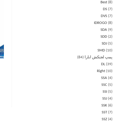
Best
8
DS
7
DVS
7
IDROGO
8
SDA
9
SDD
2
SDJ
5
SMD
10
پمپ لجنکش ابارا
84
DL
39
Right
10
SSA
4
SSC
5
SSI
5
SSJ
4
SSK
6
SST
7
SSZ
4