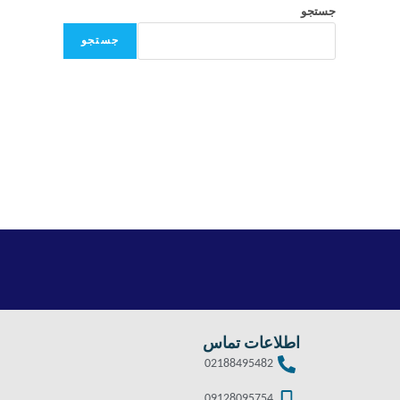
جستجو
جستجو
اطلاعات تماس
02188495482
09128095754