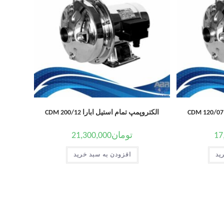
الکتروپمپ تمام استیل ابارا CDM 200/12
17
تومان
21,300,000
ید
افزودن به سبد خرید