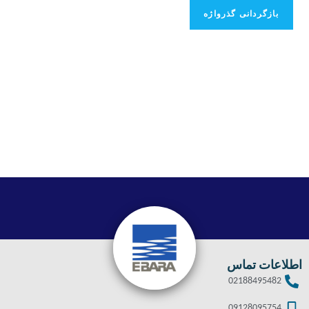
بازگردانی گذرواژه
اطلاعات تماس
02188495482
09128095754